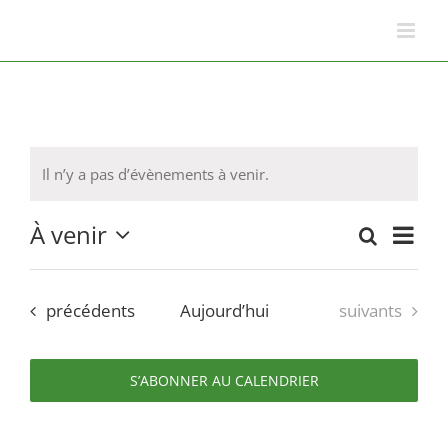
Passer
au
contenu
Il n’y a pas d’évènements à venir.
À venir
Nav
Recherch
Reche
Liste
Sélectionnez
de
une
et
date.
Évènements
Évènements
précédents
Aujourd’hui
suivants
vue
naviga
Évè
de
S’ABONNER AU CALENDRIER
vues
Évène