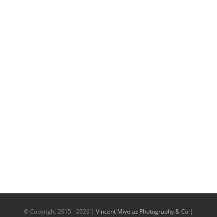
© Copyright 2015 -
2026 |
Vincent Mivelaz Photography & Co
|