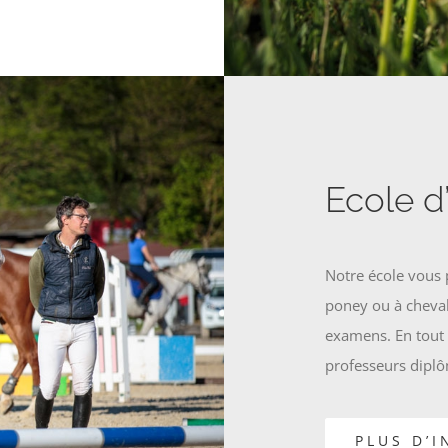
Ecole d
Notre école vous 
poney ou à cheval,
examens. En tout s
professeurs dipl
PLUS D’I